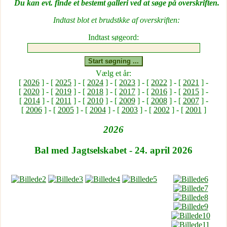
Du kan evt. finde et bestemt galleri ved at søge på overskriften.
Indtast blot et brudstkke af overskriften:
Indtast søgeord:
Start søgning ...
Vælg et år:
[
2026
] - [
2025
] - [
2024
] - [
2023
] - [
2022
] - [
2021
] -
[
2020
] - [
2019
] - [
2018
] - [
2017
] - [
2016
] - [
2015
] -
[
2014
] - [
2011
] - [
2010
] - [
2009
] - [
2008
] - [
2007
] -
[
2006
] - [
2005
] - [
2004
] - [
2003
] - [
2002
] - [
2001
]
2026
Bal med Jagtselskabet - 24. april 2026