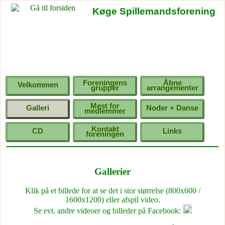
Køge Spillemandsforening
Foreningens
Åbne
Velkommen
grupper
arrangementer
Mest for
Galleri
Noder + Danse
medlemmer
Kontakt
CD
Links
foreningen
Gallerier
Klik på et billede for at se det i stor størrelse (800x600 /
1600x1200) eller afspil video.
Se evt. andre videoer og billeder på Facebook: